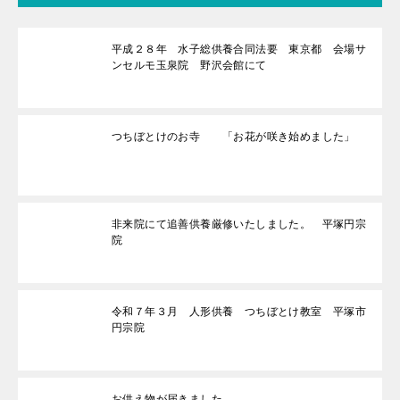
平成２８年 水子総供養合同法要 東京都 会場サ
ンセルモ玉泉院 野沢会館にて
つちぼとけのお寺 「お花が咲き始めました」
非来院にて追善供養厳修いたしました。 平塚円宗
院
令和７年３月 人形供養 つちぼとけ教室 平塚市
円宗院
お供え物が届きました