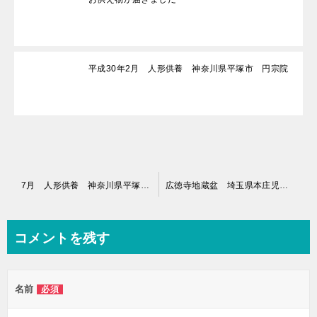
平成30年2月 人形供養 神奈川県平塚市 円宗院
投
7月 人形供養 神奈川県平塚市 円宗院
広徳寺地蔵盆 埼玉県本庄児玉にて
稿
ナ
コメントを残す
ビ
ゲ
名前
必須
ー