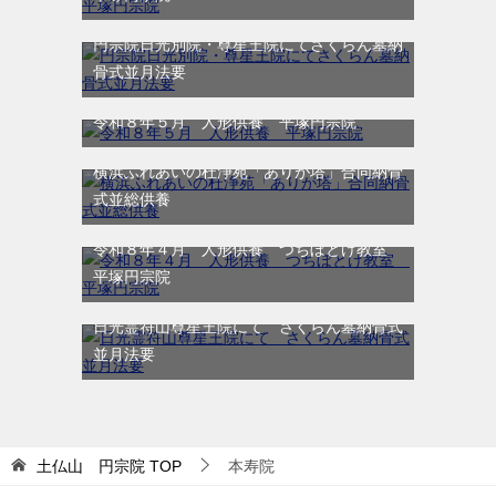
円宗院日光別院・尊星王院にてさくらん墓納
骨式並月法要
令和８年５月 人形供養 平塚円宗院
横浜ふれあいの杜浄苑「ありが塔」合同納骨
式並総供養
令和８年４月 人形供養 つちぼとけ教室
平塚円宗院
日光霊符山尊星王院にて さくらん墓納骨式
並月法要
土仏山 円宗院
TOP
本寿院