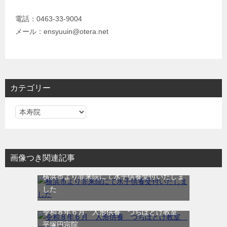
電話：0463-33-9004
メール：ensyuuin@otera.net
カテゴリー
カ
テ
ゴ
リ
画像つき関連記事
ー
横浜市より非来院にて水子供養受付いたしま
した
令和８年６月 人形供養 つちぼとけ教室
平塚円宗院