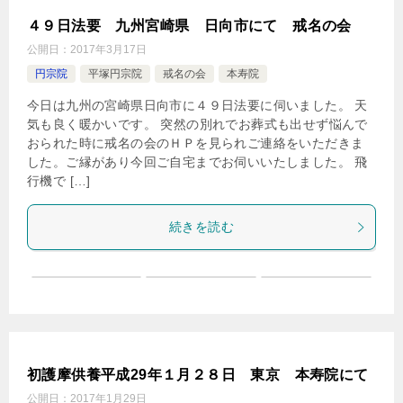
４９日法要 九州宮崎県 日向市にて 戒名の会
公開日：
2017年3月17日
円宗院
平塚円宗院
戒名の会
本寿院
今日は九州の宮崎県日向市に４９日法要に伺いました。 天
気も良く暖かいです。 突然の別れでお葬式も出せず悩んで
おられた時に戒名の会のＨＰを見られご連絡をいただきま
した。ご縁があり今回ご自宅までお伺いいたしました。 飛
行機で […]
続きを読む
初護摩供養平成29年１月２８日 東京 本寿院にて
公開日：
2017年1月29日