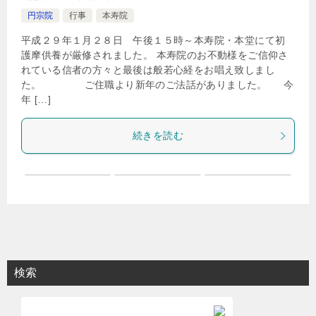
円宗院
行事
本寿院
平成２９年１月２８日 午後１５時～本寿院・本堂にて初
護摩供養が厳修されました。 本寿院のお不動様をご信仰さ
れている信者の方々と最後は般若心経をお唱え致しまし
た。 ご住職より新年のご法話がありました。 今
年 […]
続きを読む
検索