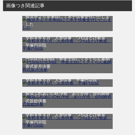
リ
画像つき関連記事
ー
横浜市より非来院にて水子供養受付いたしま
した
令和８年６月 人形供養 つちぼとけ教室
平塚円宗院
円宗院日光別院・尊星王院にてさくらん墓納
骨式並月法要
令和８年５月 人形供養 平塚円宗院
横浜ふれあいの杜浄苑「ありが塔」合同納骨
式並総供養
令和８年４月 人形供養 つちぼとけ教室
平塚円宗院