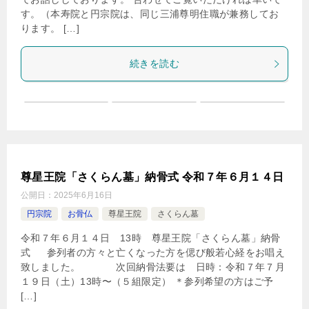
す。（本寿院と円宗院は、同じ三浦尊明住職が兼務してお
ります。 […]
続きを読む
尊星王院「さくらん墓」納骨式 令和７年６月１４日
公開日：
2025年6月16日
円宗院
お骨仏
尊星王院
さくらん墓
令和７年６月１４日 13時 尊星王院「さくらん墓」納骨
式 参列者の方々と亡くなった方を偲び般若心経をお唱え
致しました。 次回納骨法要は 日時：令和７年７月
１９日（土）13時〜（５組限定） ＊参列希望の方はご予
[…]