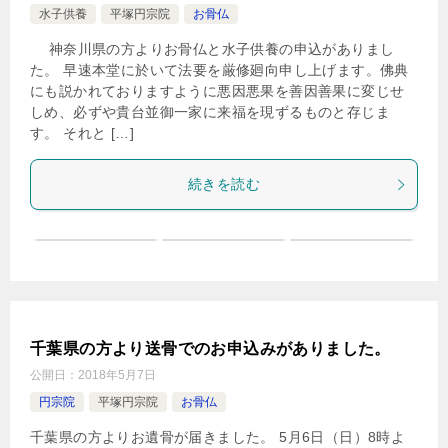
水子供養
平塚円宗院
お骨仏
神奈川県の方よりお骨仏と水子供養の申込がありまし
た。 早速本堂に於いて法要を厳修廻向申し上げます。佛典
にも説かれておりますように悪因悪果を善因善果に変じせ
しめ、必ずや貴台並御一家に来福を現ずるものと存じま
す。 それと […]
続きを読む
千葉県の方より送骨でのお申込みがありました。
公開日：
2018年5月7日
円宗院
平塚円宗院
お骨仏
千葉県の方よりお遺骨が届きました。 5月6日（日）8時よ