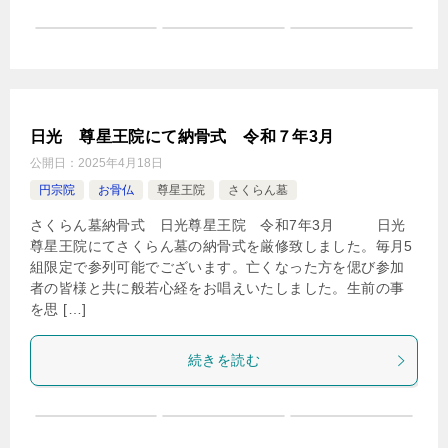
日光 尊星王院にて納骨式 令和７年3月
公開日：
2025年4月18日
円宗院
お骨仏
尊星王院
さくらん墓
さくらん墓納骨式 日光尊星王院 令和7年3月 日光
尊星王院にてさくらん墓の納骨式を厳修致しました。毎月5
組限定で参列可能でございます。亡くなった方を偲び参加
者の皆様と共に般若心経をお唱えいたしました。生前の事
を思 […]
続きを読む