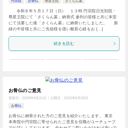
円宗院
お骨仏
尊星王院
さくらん墓
令和８年５月１７日（日） １３時 円宗院日光別院・
尊星王院にて「さくらん墓」納骨式 参列の皆様と共に本堂
にて法要した後「さくらん墓」に納骨いたしました。 新
緑の中皆様と共にご先祖様を偲い般若心経をお […]
続きを読む
お骨仏のご意見
更新日：
2025年9月21日
公開日：
2025年8月30日
お骨仏
お骨仏に納骨された方のご意見を紹介いたします。 東京
本寿院や円宗院に寄せられたご意見を住職がユーチューブ
でお話ししております。 合わせてご覧いただければ幸いで