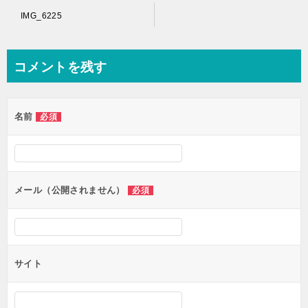
投
IMG_6225
稿
ナ
コメントを残す
ビ
ゲ
名前
必須
ー
シ
ョ
ン
メール（公開されません）
必須
サイト