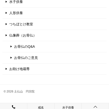
水子供養
人形供養
つちぼとけ教室
仏像葬（お骨仏）
お骨仏のQ&A
お骨仏のご意見
お助け地蔵尊
© 2026 土仏山 円宗院
戒名
水子供養