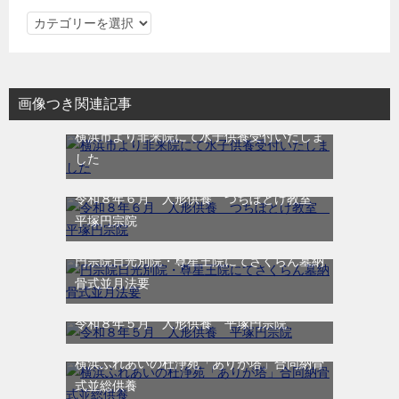
カ
テ
ゴ
リ
画像つき関連記事
ー
横浜市より非来院にて水子供養受付いたしま
した
令和８年６月 人形供養 つちぼとけ教室
平塚円宗院
円宗院日光別院・尊星王院にてさくらん墓納
骨式並月法要
令和８年５月 人形供養 平塚円宗院
横浜ふれあいの杜浄苑「ありが塔」合同納骨
式並総供養