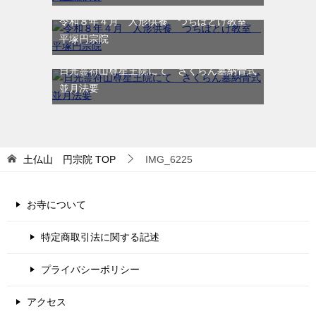
令和８年４月 人形供養 つちぼとけ教室
平塚円宗院
日光霊符山尊星王院にて さくらん墓納骨式
並月法要
土仏山 円宗院
TOP
IMG_6225
お寺について
特定商取引法に関する記述
プライバシーポリシー
アクセス