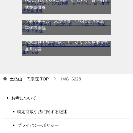
横浜ふれあいの杜浄苑「ありが塔」合同納骨
式並総供養
令和８年４月 人形供養 つちぼとけ教室
平塚円宗院
日光霊符山尊星王院にて さくらん墓納骨式
並月法要
土仏山 円宗院
TOP
IMG_6228
お寺について
特定商取引法に関する記述
プライバシーポリシー