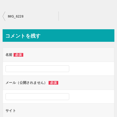
投
IMG_6228
稿
ナ
コメントを残す
ビ
ゲ
名前
必須
ー
シ
ョ
ン
メール（公開されません）
必須
サイト