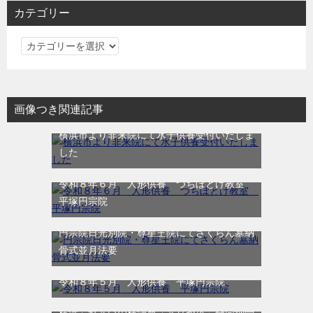
カテゴリー
カ
テ
ゴ
リ
画像つき関連記事
ー
横浜市より非来院にて水子供養受付いたしま
した
令和８年６月 人形供養 つちぼとけ教室
平塚円宗院
円宗院日光別院・尊星王院にてさくらん墓納
骨式並月法要
令和８年５月 人形供養 平塚円宗院