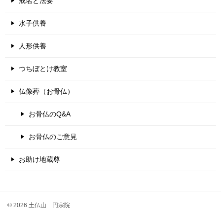
戒名と法要
水子供養
人形供養
つちぼとけ教室
仏像葬（お骨仏）
お骨仏のQ&A
お骨仏のご意見
お助け地蔵尊
© 2026 土仏山 円宗院