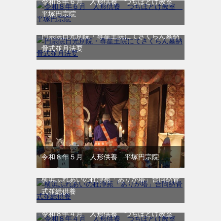
令和８年６月 人形供養 つちぼとけ教室
平塚円宗院
円宗院日光別院・尊星王院にてさくらん墓納
骨式並月法要
令和８年５月 人形供養 平塚円宗院
横浜ふれあいの杜浄苑「ありが塔」合同納骨
式並総供養
令和８年４月 人形供養 つちぼとけ教室