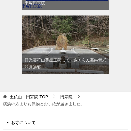
平塚円宗院
日光霊符山尊星王院にて さくらん墓納骨式
並月法要
土仏山 円宗院
TOP
円宗院
横浜の方よりお供物とお手紙が届きました。
お寺について