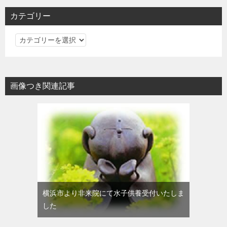
カテゴリー
カ
テ
ゴ
リ
画像つき関連記事
ー
横浜市より非来院にて水子供養受付いたしま
した