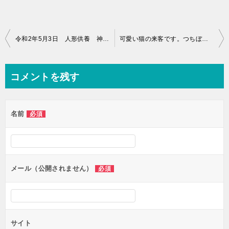
投
令和2年5月3日 人形供養 神奈川県平塚 円宗院
可愛い猫の来客です。つちぼとけと一緒に
稿
ナ
コメントを残す
ビ
ゲ
名前
必須
ー
シ
ョ
ン
メール（公開されません）
必須
サイト