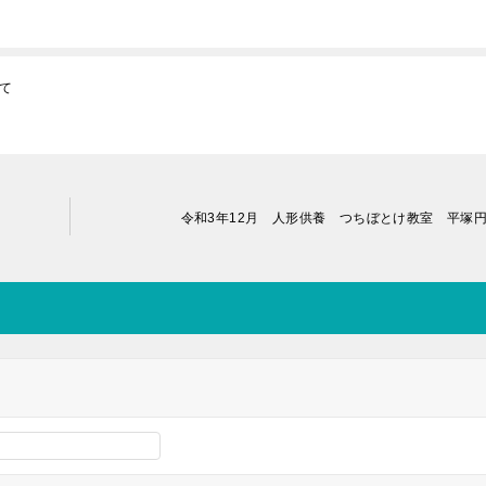
て
令和3年12月 人形供養 つちぼとけ教室 平塚