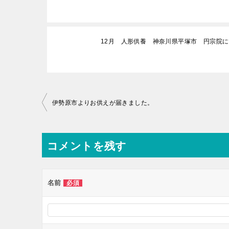
12月 人形供養 神奈川県平塚市 円宗院に
投
伊勢原市よりお供えが届きました。
稿
ナ
コメントを残す
ビ
ゲ
ー
名前
必須
シ
ョ