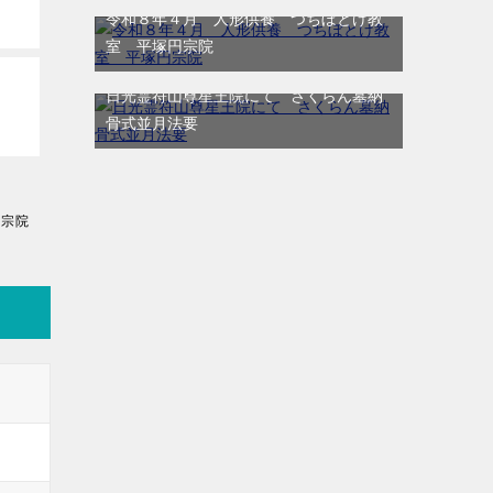
令和８年４月 人形供養 つちぼとけ教
室 平塚円宗院
日光霊符山尊星王院にて さくらん墓納
骨式並月法要
円宗院