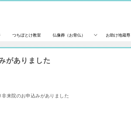
養
つちぼとけ教室
仏像葬（お骨仏）
お助け地蔵尊
みがありました