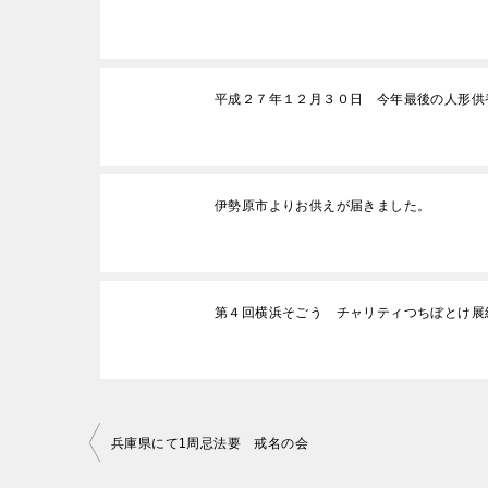
平成２７年１２月３０日 今年最後の人形
伊勢原市よりお供えが届きました。
第４回横浜そごう チャリティつちぼとけ展
投
兵庫県にて1周忌法要 戒名の会
稿