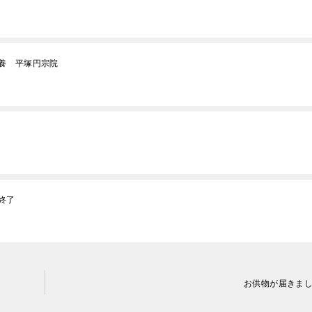
供養 平塚円宗院
終了
お供物が届きま