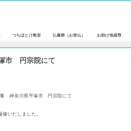
養
つちぼとけ教室
仏像葬（お骨仏）
お助け地蔵尊
平塚市 円宗院にて
を厳修いたしました。