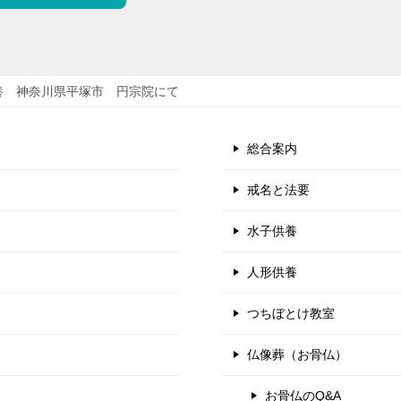
養 神奈川県平塚市 円宗院にて
総合案内
戒名と法要
水子供養
人形供養
つちぼとけ教室
仏像葬（お骨仏）
お骨仏のQ&A