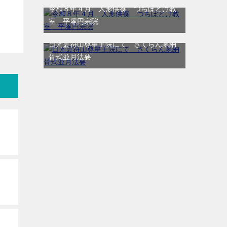
令和８年４月 人形供養 つちぼとけ教
室 平塚円宗院
日光霊符山尊星王院にて さくらん墓納
骨式並月法要