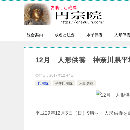
総合案内
戒名と法要
水子供養
人形供
12月 人形供養 神奈川県
公開日：
2017年12月4日
円宗院
平塚円宗院
人形供養
平成29年12月3日（日）9時～ 人形供養