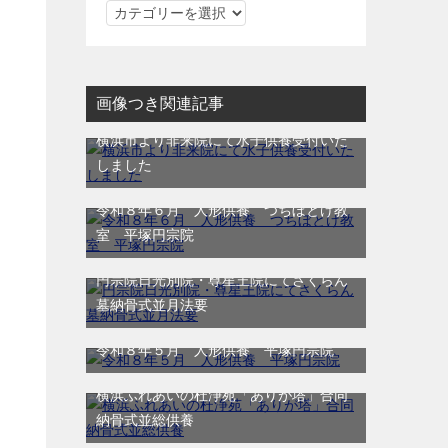
カ
テ
ゴ
リ
画像つき関連記事
ー
横浜市より非来院にて水子供養受付いた
しました
令和８年６月 人形供養 つちぼとけ教
室 平塚円宗院
円宗院日光別院・尊星王院にてさくらん
墓納骨式並月法要
令和８年５月 人形供養 平塚円宗院
横浜ふれあいの杜浄苑「ありが塔」合同
納骨式並総供養