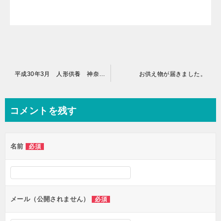
投
平成30年3月 人形供養 神奈川県平塚市 円宗院
お供え物が届きました。
稿
ナ
コメントを残す
ビ
ゲ
名前
必須
ー
シ
ョ
ン
メール（公開されません）
必須