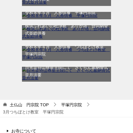
令和８年５月 人形供養 平塚円宗院
横浜ふれあいの杜浄苑「ありが塔」合同納骨
式並総供養
令和８年４月 人形供養 つちぼとけ教室
平塚円宗院
日光霊符山尊星王院にて さくらん墓納骨式
並月法要
土仏山 円宗院
TOP
平塚円宗院
3月つちぼとけ教室 平塚円宗院
お寺について