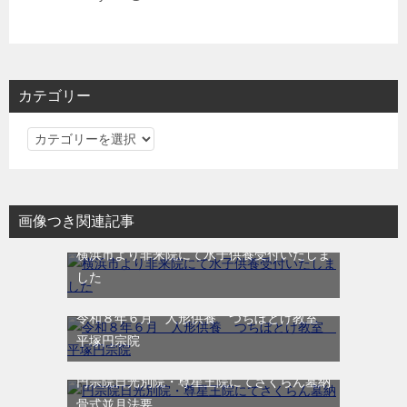
カテゴリー
カ
テ
ゴ
リ
画像つき関連記事
ー
横浜市より非来院にて水子供養受付いたしま
した
令和８年６月 人形供養 つちぼとけ教室
平塚円宗院
円宗院日光別院・尊星王院にてさくらん墓納
骨式並月法要