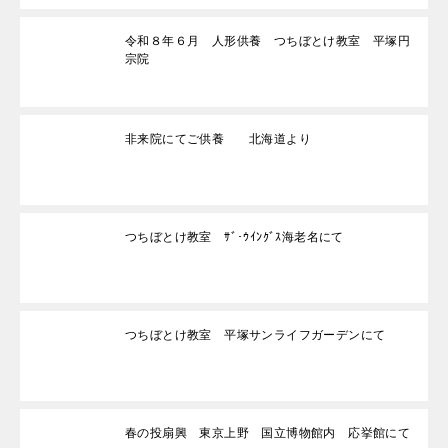
令和８年６月 人形供養 つちぼとけ教室 平塚円
宗院
非来院にてご供養 北海道より
つちぼとけ教室 ｻﾞ･ｳｲﾝｸﾞｽ海老名にて
つちぼとけ教室 平塚サンライフガーデンにて
春の投扇興 東京上野 国立博物館内 応挙館にて